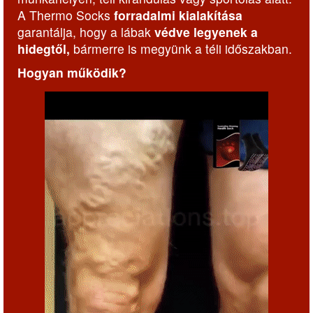
A Thermo Socks
forradalmi kialakítása
garantálja, hogy a lábak
védve legyenek a
hidegtől,
bármerre is megyünk a téli időszakban.
Hogyan működik?