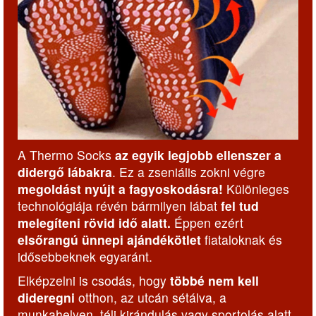
A Thermo Socks
az egyik legjobb ellenszer a
didergő lábakra
. Ez a zseniális zokni végre
megoldást nyújt a fagyoskodásra!
Különleges
technológiája révén bármilyen lábat
fel tud
melegíteni rövid idő alatt.
Éppen ezért
elsőrangú ünnepi ajándékötlet
fiataloknak és
idősebbeknek egyaránt.
Elképzelni is csodás, hogy
többé nem kell
dideregni
otthon, az utcán sétálva, a
munkahelyen, téli kirándulás vagy sportolás alatt.