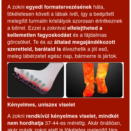
A zokni
egyedi formatervezésének
hála,
tökéletesen követi a lábak ívét, így a beépített
melegítő turmalin kristályok szorosan érintkeznek
a bőrrel. Ezzel a zoknival
elfelejtheted a
kellemetlen fagyoskodást
és a fájdalmas
görcsöket. Te és az
általad megajándékozott
szeretteid, barátaid is
élvezhetik a jól eső,
meleg lábérzetet egész nap, bármerre is jártok.
Kényelmes, uniszex viselet
A zokni
rendkívül kényelmes viselet, mindkét
nem hordhatja
37-44-es méretig. Akár önállóan,
akár másik zokni alatt is tökéletes melegítő társ.