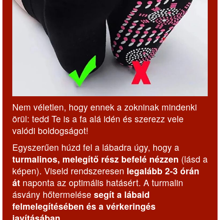
Nem véletlen, hogy ennek a zokninak mindenki
örül: tedd Te is a fa alá idén és szerezz vele
valódi boldogságot!
Egyszerűen húzd fel a lábadra úgy, hogy a
turmalinos, melegítő rész befelé nézzen
(lásd a
képen). Viseld rendszeresen
legalább 2-3 órán
át
naponta az optimális hatásért. A turmalin
ásvány hőtermelése
segít a lábaid
felmelegítésében és a vérkeringés
javításában.