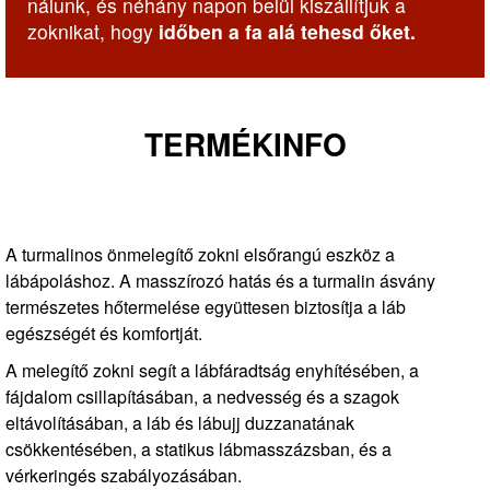
nálunk, és néhány napon belül kiszállítjuk a
zoknikat, hogy
időben a fa alá tehesd őket.
TERMÉKINFO
A turmalinos önmelegítő zokni elsőrangú eszköz a
lábápoláshoz. A masszírozó hatás és a turmalin ásvány
természetes hőtermelése együttesen biztosítja a láb
egészségét és komfortját.
A melegítő zokni segít a lábfáradtság enyhítésében, a
fájdalom csillapításában, a nedvesség és a szagok
eltávolításában, a láb és lábujj duzzanatának
csökkentésében, a statikus lábmasszázsban, és a
vérkeringés szabályozásában.