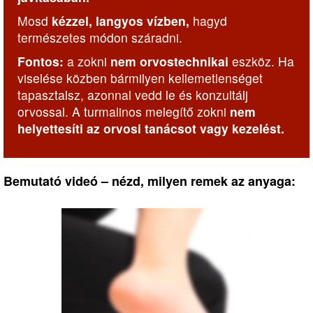
Mosd
kézzel, langyos vízben,
hagyd
természetes módon száradni.
Fontos:
a zokni
nem orvostechnikai
eszköz. Ha
viselése közben bármilyen kellemetlenséget
tapasztalsz, azonnal vedd le és konzultálj
orvossal. A turmalinos melegítő zokni
nem
helyettesíti az orvosi tanácsot vagy kezelést.
Bemutató videó – nézd, milyen remek az anyaga: