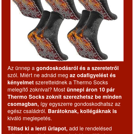
Az ünnep a
gondoskodásról és a szeretetről
szól. Miért ne adnád meg
az odafigyelést és
kényelmet
szeretteidnek a Thermo Socks
melegítő zoknival? Most
ünnepi áron 10 pár
Thermo Socks zoknit szerezhetsz be minden
csomagban,
így egyszerre gondoskodhatsz az
egész családról.
Barátoknak, kollégáknak is
kiváló meglepetés.
Töltsd ki a lenti űrlapot,
add le rendelésed