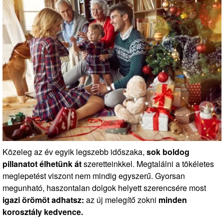
Közeleg az év egyik legszebb időszaka,
sok boldog
pillanatot élhetünk át
szeretteinkkel. Megtalálni a tökéletes
meglepetést viszont nem mindig egyszerű. Gyorsan
megunható, haszontalan dolgok helyett szerencsére most
igazi örömöt adhatsz:
az új melegítő zokni
minden
korosztály kedvence.