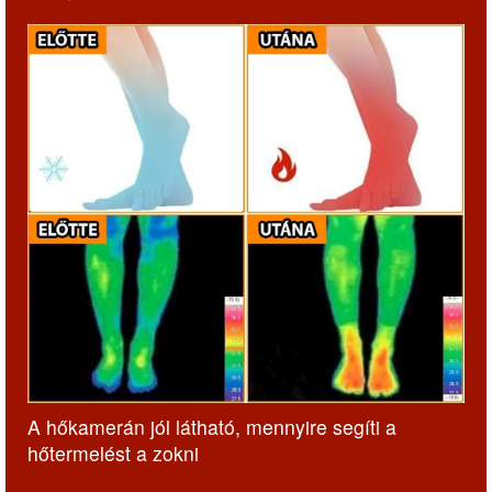
A hőkamerán jól látható, mennyire segíti a
hőtermelést a zokni