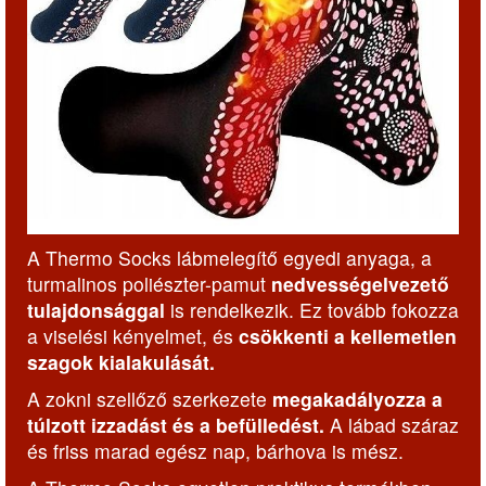
A Thermo Socks lábmelegítő egyedi anyaga, a
turmalinos poliészter-pamut
nedvességelvezető
tulajdonsággal
is rendelkezik. Ez tovább fokozza
a viselési kényelmet, és
csökkenti a kellemetlen
szagok kialakulását.
A zokni szellőző szerkezete
megakadályozza a
túlzott izzadást és a befülledést.
A lábad száraz
és friss marad egész nap, bárhova is mész.