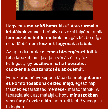
Hogy mi a
melegítő hatás
titka? Apró
turmalin
kristályok
vannak beépítve a zokni talpába, amik
természetes hőt termelnek
mozgás közben. Így
soha többé
nem lesznek fagyosak a lábak.
Az apró dudorok
kellemes bizsergéssel töltik
fel
a lábakat, ami javítja a vénás és nyirok
keringést, így
pozitívan hat a hőérzetre,
csökkenti a duzzanatot és az ödémát.
Ennek eredményeképpen lábaidat
melegebbnek
és komfortosabbnak érzed majd,
egész nap
frissnek és fáradtság mentesek maradhatnak. A
tapasztalatok azt mutatják, hogy
mínuszokban
sem fagy át vele a láb
, nem kell többé vacogni a
hidegben.