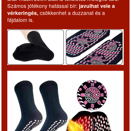
Számos jótékony hatással bír:
javulhat vele a
vérkeringés,
csökkenhet a duzzanat és a
fájdalom is.