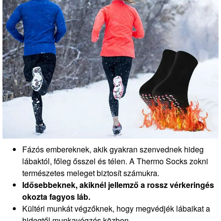
Fázós embereknek, akik gyakran szenvednek hideg
lábaktól, főleg ősszel és télen. A Thermo Socks zokni
természetes meleget biztosít számukra.
Idősebbeknek, akiknél jellemző a rossz vérkeringés
okozta fagyos láb.
Kültéri munkát végzőknek, hogy megvédjék lábaikat a
hidegtől munkavégzés közben.