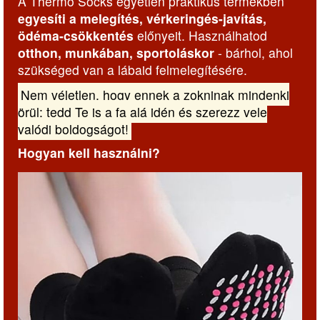
A Thermo Socks egyetlen praktikus termékben
egyesíti a melegítés, vérkeringés-javítás,
ödéma-csökkentés
előnyeit. Használhatod
otthon, munkában, sportoláskor
- bárhol, ahol
szükséged van a lábaid felmelegítésére.
Nem véletlen, hogy ennek a zokninak mindenki
örül: tedd Te is a fa alá idén és szerezz vele
valódi boldogságot!
Hogyan kell használni?