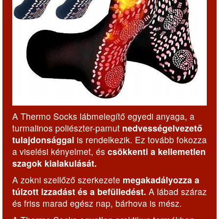
A Thermo Socks lábmelegítő egyedi anyaga, a
turmalinos poliészter-pamut
nedvességelvezető
tulajdonsággal
is rendelkezik. Ez tovább fokozza
a viselési kényelmet, és
csökkenti a kellemetlen
szagok kialakulását.
A zokni szellőző szerkezete
megakadályozza a
túlzott izzadást és a befülledést.
A lábad száraz
és friss marad egész nap, bárhova is mész.