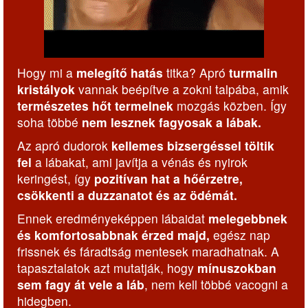
Hogy mi a
melegítő hatás
titka? Apró
turmalin
kristályok
vannak beépítve a zokni talpába, amik
természetes hőt termelnek
mozgás közben. Így
soha többé
nem lesznek fagyosak a lábak.
Az apró dudorok
kellemes bizsergéssel töltik
fel
a lábakat, ami javítja a vénás és nyirok
keringést, így
pozitívan hat a hőérzetre,
csökkenti a duzzanatot és az ödémát.
Ennek eredményeképpen lábaidat
melegebbnek
és komfortosabbnak érzed majd,
egész nap
frissnek és fáradtság mentesek maradhatnak. A
tapasztalatok azt mutatják, hogy
mínuszokban
sem fagy át vele a láb
, nem kell többé vacogni a
hidegben.