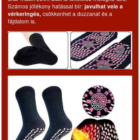
Számos jótékony hatással bír:
javulhat vele a
vérkeringés,
csökkenhet a duzzanat és a
fájdalom is.