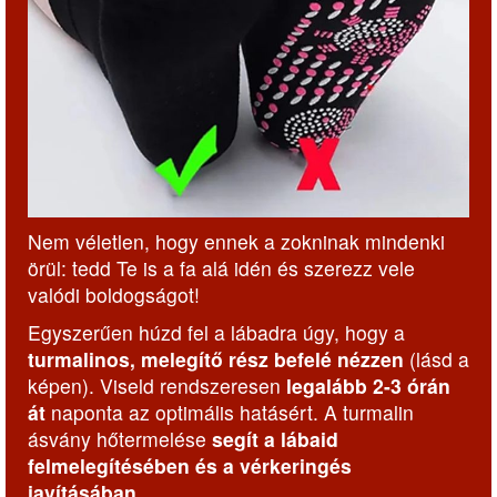
Nem véletlen, hogy ennek a zokninak mindenki
örül: tedd Te is a fa alá idén és szerezz vele
valódi boldogságot!
Egyszerűen húzd fel a lábadra úgy, hogy a
turmalinos, melegítő rész befelé nézzen
(lásd a
képen). Viseld rendszeresen
legalább 2-3 órán
át
naponta az optimális hatásért. A turmalin
ásvány hőtermelése
segít a lábaid
felmelegítésében és a vérkeringés
javításában.