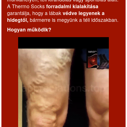
A Thermo Socks
forradalmi kialakítása
garantálja, hogy a lábak
védve legyenek a
hidegtől,
bármerre is megyünk a téli időszakban.
Hogyan működik?