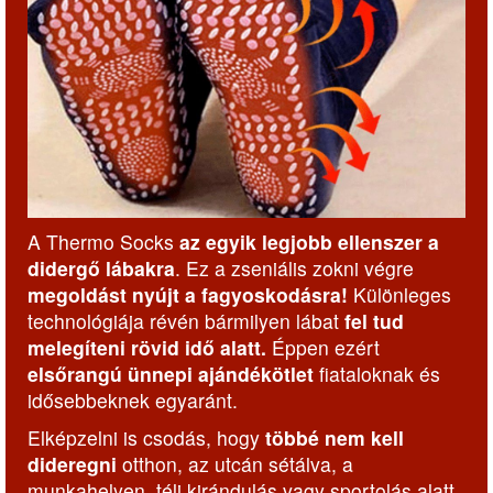
A Thermo Socks
az egyik legjobb ellenszer a
didergő lábakra
. Ez a zseniális zokni végre
megoldást nyújt a fagyoskodásra!
Különleges
technológiája révén bármilyen lábat
fel tud
melegíteni rövid idő alatt.
Éppen ezért
elsőrangú ünnepi ajándékötlet
fiataloknak és
idősebbeknek egyaránt.
Elképzelni is csodás, hogy
többé nem kell
dideregni
otthon, az utcán sétálva, a
munkahelyen, téli kirándulás vagy sportolás alatt.