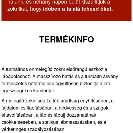
nálunk, és néhány napon belül kiszállítjuk a
zoknikat, hogy
időben a fa alá tehesd őket.
TERMÉKINFO
A turmalinos önmelegítő zokni elsőrangú eszköz a
lábápoláshoz. A masszírozó hatás és a turmalin ásvány
természetes hőtermelése együttesen biztosítja a láb
egészségét és komfortját.
A melegítő zokni segít a lábfáradtság enyhítésében, a
fájdalom csillapításában, a nedvesség és a szagok
eltávolításában, a láb és lábujj duzzanatának
csökkentésében, a statikus lábmasszázsban, és a
vérkeringés szabályozásában.