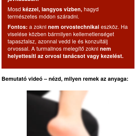
Mosd
kézzel, langyos vízben,
hagyd
természetes módon száradni.
Fontos:
a zokni
nem orvostechnikai
eszköz. Ha
viselése közben bármilyen kellemetlenséget
tapasztalsz, azonnal vedd le és konzultálj
orvossal. A turmalinos melegítő zokni
nem
helyettesíti az orvosi tanácsot vagy kezelést.
Bemutató videó – nézd, milyen remek az anyaga: