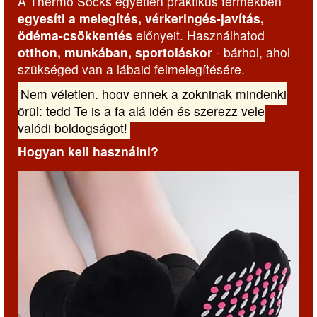
A Thermo Socks egyetlen praktikus termékben
egyesíti a melegítés, vérkeringés-javítás,
ödéma-csökkentés
előnyeit. Használhatod
otthon, munkában, sportoláskor
- bárhol, ahol
szükséged van a lábaid felmelegítésére.
Nem véletlen, hogy ennek a zokninak mindenki
örül: tedd Te is a fa alá idén és szerezz vele
valódi boldogságot!
Hogyan kell használni?