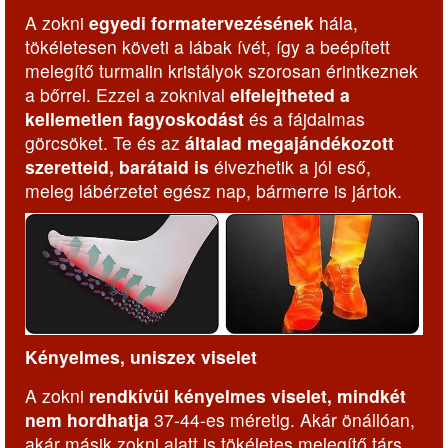
A zokni
egyedi formatervezésének
hála,
tökéletesen követi a lábak ívét, így a beépített
melegítő turmalin kristályok szorosan érintkeznek
a bőrrel. Ezzel a zoknival
elfelejtheted a
kellemetlen fagyoskodást
és a fájdalmas
görcsöket. Te és az
általad megajándékozott
szeretteid, barátaid is
élvezhetik a jól eső,
meleg lábérzetet egész nap, bármerre is jártok.
Kényelmes, uniszex viselet
A zokni
rendkívül kényelmes viselet, mindkét
nem hordhatja
37-44-es méretig. Akár önállóan,
akár másik zokni alatt is tökéletes melegítő társ.