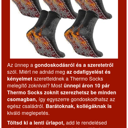
Az ünnep a
gondoskodásról és a szeretetről
szól. Miért ne adnád meg
az odafigyelést és
kényelmet
szeretteidnek a Thermo Socks
melegítő zoknival? Most
ünnepi áron 10 pár
Thermo Socks zoknit szerezhetsz be minden
csomagban,
így egyszerre gondoskodhatsz az
egész családról.
Barátoknak, kollégáknak is
kiváló meglepetés.
Töltsd ki a lenti űrlapot,
add le rendelésed