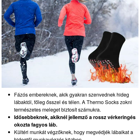
Fázós embereknek, akik gyakran szenvednek hideg
lábaktól, főleg ősszel és télen. A Thermo Socks zokni
természetes meleget biztosít számukra.
Idősebbeknek, akiknél jellemző a rossz vérkeringés
okozta fagyos láb.
Kültéri munkát végzőknek, hogy megvédjék lábaikat a
hidegtől munkavégzés közben.