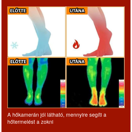
A hőkamerán jól látható, mennyire segíti a
hőtermelést a zokni