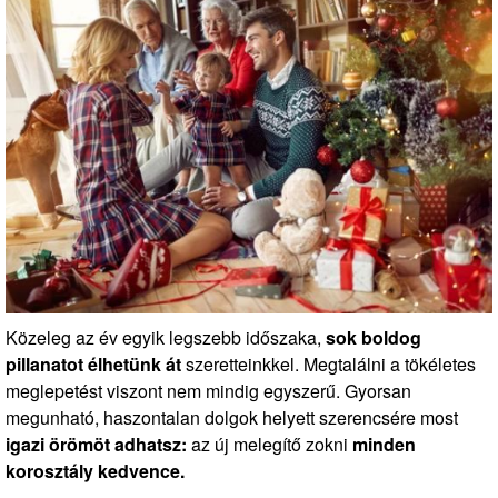
Közeleg az év egyik legszebb időszaka,
sok boldog
pillanatot élhetünk át
szeretteinkkel. Megtalálni a tökéletes
meglepetést viszont nem mindig egyszerű. Gyorsan
megunható, haszontalan dolgok helyett szerencsére most
igazi örömöt adhatsz:
az új melegítő zokni
minden
korosztály kedvence.